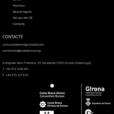
Planifica
Descàrregues
Serveis del CB
Contacte
CONTACTE
www.costabravagironacb.com
convention@costabrava.org
Avinguda Sant Francesc 29, 3a planta 17001 Girona (Catalunya)
T. +34 972 208 401
F. +34 972 221 570