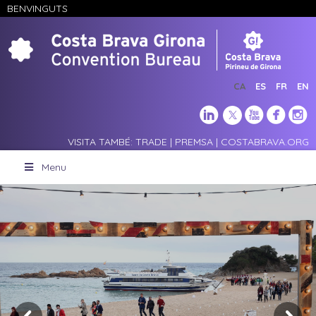
BENVINGUTS
CA
ES
FR
EN
VISITA TAMBÉ:
TRADE
|
PREMSA
|
COSTABRAVA.ORG
Menu