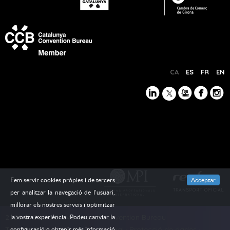
CA
ES
FR
EN
Fem servir cookies pròpies i de tercers
Acceptar
per analitzar la navegació de l’usuari,
millorar els nostres serveis i optimitzar
2026 © Costa Brava Girona Convention Bureau
la vostra experiència. Podeu canviar la
Tots els drets reservats |
Avís Legal
·
Protecció de dades
·
configuració o obtenir més informació