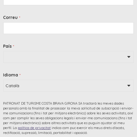
Correu
*
País
*
Idioma
*
PATRONAT DE TURISME COSTA BRAVA GIRONA SA tractarà les meves dades
personals amb la finalitat de processar la meva sol·licitud de subscripció i enviar-
me comunicacions (fins i tot per mitjans electrònics) sobre les seves activitats, així
com per complir les seves obligacions legals i enviar-me comunicacions (fins i tot
per mitjans electrònics) sobre altres activitats que es puguin ajustar al meu
perfil. La
política de privacitat
indica com puc exercir els meus drets d’accés,
rectificació, supressió, limitació, portabilitat i oposició.