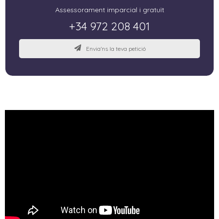
Assessorament imparcial i gratuït
+34 972 208 401
Envia'ns la teva petició